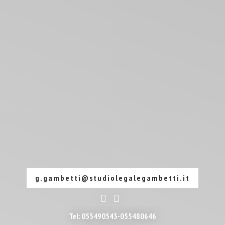
g.gambetti@studiolegalegambetti.it
Tel: 055490543-055480646